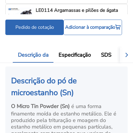
LE0114 Argamassas e pilões de ágata
Pedido de cotação
Adicionar à comparação
Ferramentas para processamento de pó
Add
Descrição da
Especificação
SDS
Aval
Descrição do pó de
microestanho (Sn)
O Micro Tin Powder (Sn)
é uma forma
finamente moída de estanho metálico. Ele é
produzido pela trituração e moagem do
estanho metálico em pequenas partículas,