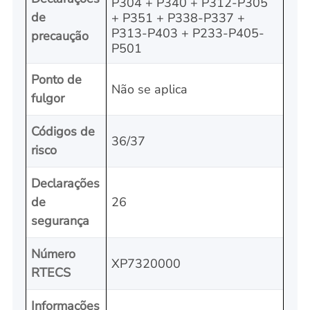
P304 + P340 + P312-P305
de
+ P351 + P338-P337 +
P313-P403 + P233-P405-
precaução
P501
Ponto de
Não se aplica
fulgor
Códigos de
36/37
risco
Declarações
de
26
segurança
Número
XP7320000
RTECS
Informações