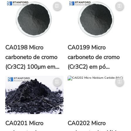
8)
CAS 12069-32-8)
CA0198 Micro
CA0199 Micro
carboneto de cromo
carboneto de cromo
(Cr3C2) 100μm em
(Cr3C2) em pó
pó (CAS No. 12012-
1000μm (número
35-0)
CAS 12012-35-0)
CA0201 Micro
CA0202 Micro