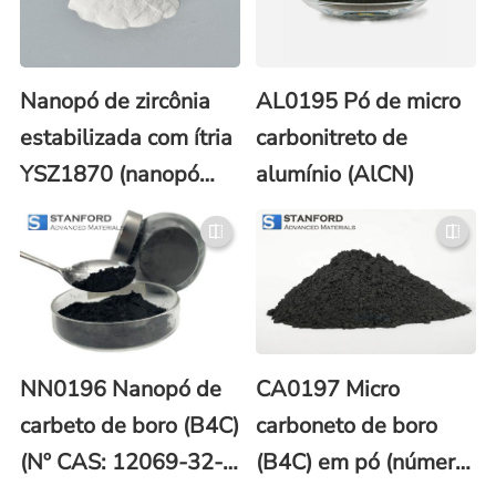
Nanopó de zircônia
AL0195 Pó de micro
estabilizada com ítria
carbonitreto de
YSZ1870 (nanopó
alumínio (AlCN)
YTZP/YSZ)
NN0196 Nanopó de
CA0197 Micro
carbeto de boro (B4C)
carboneto de boro
(Nº CAS: 12069-32-
(B4C) em pó (número