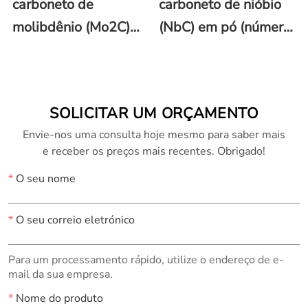
carboneto de
carboneto de nióbio
molibdênio (Mo2C)
(NbC) em pó (número
em pó (número CAS
CAS 12069-94-2)
12069-89-5)
SOLICITAR UM ORÇAMENTO
Envie-nos uma consulta hoje mesmo para saber mais
e receber os preços mais recentes. Obrigado!
*
O seu nome
*
O seu correio eletrónico
Para um processamento rápido, utilize o endereço de e-
mail da sua empresa.
*
Nome do produto