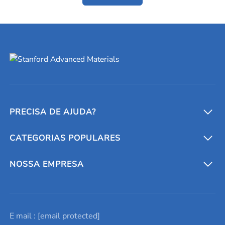
PRECISA DE AJUDA?
CATEGORIAS POPULARES
Conversores e calculadoras
Entre em contato conosco
Metais refratários
NOSSA EMPRESA
Solicite um orçamento
Materiais cerâmicos
Sobre nós
E mail :
[email protected]
Lista de consultas
Elementos de terras raras
Promoções atuais