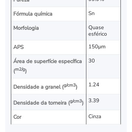
Sn
Fórmula química
Quase
Morfologia
esférico
150μm
APS
30
Área de superfície específica
m2/g
(
)
1.24
g/cm3
Densidade a granel (
)
3.39
g/cm3
Densidade da torneira (
)
Cinza
Cor