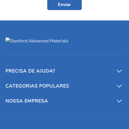
Enviar
PRECISA DE AJUDA?
CATEGORIAS POPULARES
Conversores e calculadoras
Entre em contato conosco
Metais refratários
NOSSA EMPRESA
Solicite um orçamento
Materiais cerâmicos
Sobre nós